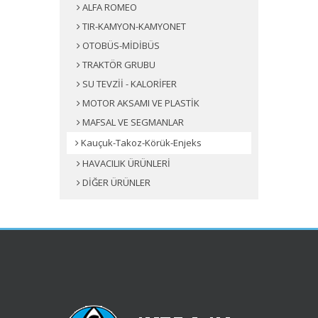
ALFA ROMEO
TIR-KAMYON-KAMYONET
OTOBÜS-MİDİBÜS
TRAKTÖR GRUBU
SU TEVZİİ - KALORİFER
MOTOR AKSAMI VE PLASTİK
MAFSAL VE SEGMANLAR
Kauçuk-Takoz-Körük-Enjeks
HAVACILIK ÜRÜNLERİ
DİĞER ÜRÜNLER