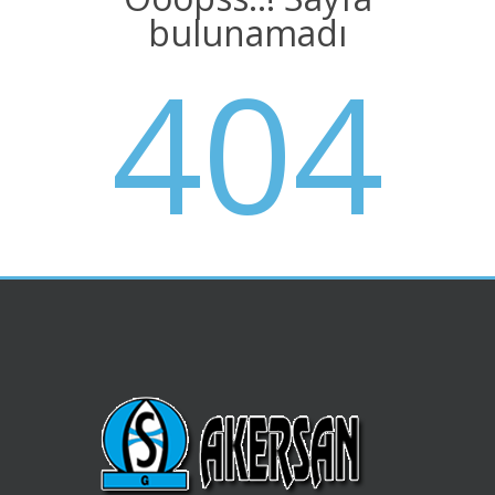
bulunamadı
404